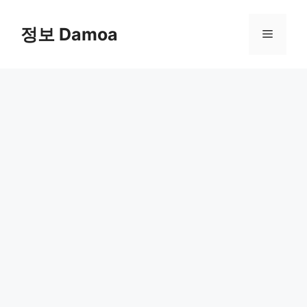
Skip
to
정보 Damoa
Menu
content