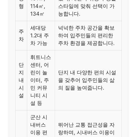
형
114㎡,
스타일에 맞춰 선택이 가
134㎡
능합니다.
세대당
넉넉한 주차 공간을 확보
주
1.2대 주
하여 입주민들의 편리한
차
차 가능
주차 환경을 제공합니다.
휘트니스
단
센터, 어
지
린이 놀
단지 내 다양한 편의 시설
내
이터, 주
을 갖추어 입주민들의 삶
시
민 커뮤
의 질을 높여줍니다.
설
니티 시
설 등
군산 시
내버스
뛰어난 교통 접근성을 자
이용 편
랑하며, 시내버스 이용이