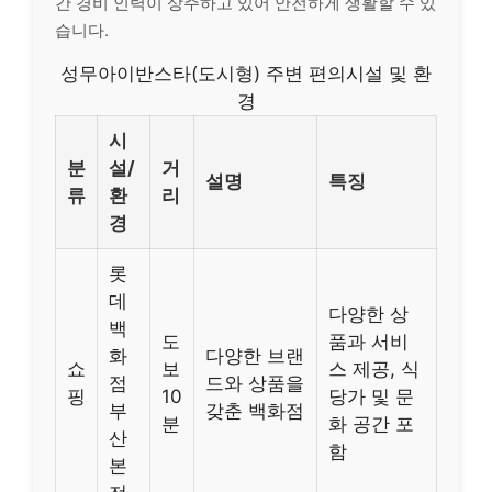
간 경비 인력이 상주하고 있어 안전하게 생활할 수 있
습니다.
성무아이반스타(도시형) 주변 편의시설 및 환
경
시
분
설/
거
설명
특징
류
환
리
경
롯
데
다양한 상
백
도
품과 서비
화
다양한 브랜
쇼
보
스 제공, 식
점
드와 상품을
핑
10
당가 및 문
부
갖춘 백화점
분
화 공간 포
산
함
본