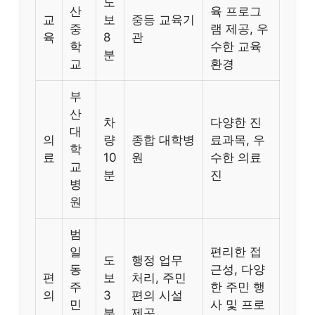
도
산
육 프로그
교
보
중등 교육기
중
램 제공, 우
육
8
관
학
수한 교육
분
교
환경
부
산
차
다양한 진
대
의
량
종합 대학병
료과목, 우
학
료
10
원
수한 의료
교
분
진
병
원
범
일
편리한 접
도
행정 업무
동
근성, 다양
편
보
처리, 주민
주
한 주민 행
의
3
편의 시설
민
사 및 프로
분
제공