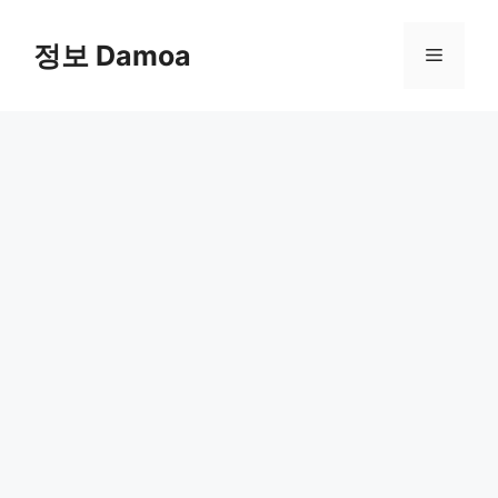
Skip
to
정보 Damoa
Menu
content