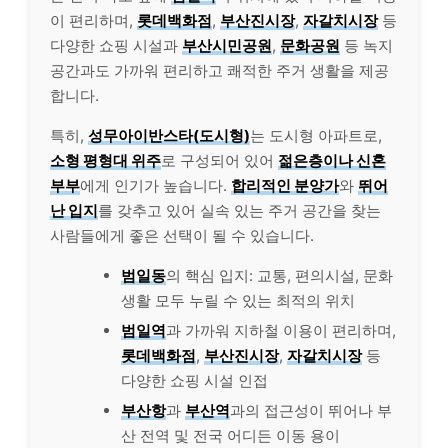
이 편리하며,
롯데백화점
,
부산진시장
,
자갈치시장
등
다양한 쇼핑 시설과
부산시민공원
,
문화공원
등 녹지
공간과도 가까워 편리하고 쾌적한 주거 생활을 제공
합니다.
특히,
성무아이반스타(도시형)
는 도시형 아파트로,
소형 평형대 위주
로 구성되어 있어
젊은층이나 신혼
부부
에게 인기가 높습니다.
합리적인 분양가
와
뛰어
난 입지
를 갖추고 있어 실속 있는 주거 공간을 찾는
사람들에게 좋은 선택이 될 수 있습니다.
범일동
의 핵심 입지: 교통, 편의시설, 문화
생활 모두 누릴 수 있는 최적의 위치
범일역
과 가까워 지하철 이용이 편리하며,
롯데백화점
,
부산진시장
,
자갈치시장
등
다양한 쇼핑 시설 인접
부산항
과
부산역
과의 접근성이 뛰어나 부
산 전역 및 전국 어디든 이동 용이