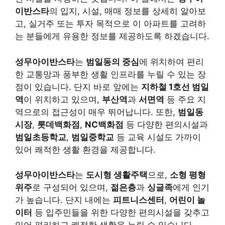
이반스타
의 입지, 시설, 매매 정보를 상세히 알아보
고, 실거주 또는 투자 목적으로 이 아파트를 고려하
는 분들에게 유용한 정보를 제공하도록 하겠습니다.
성무아이반스타
는
범일동의 중심
에 위치하여 편리
한 교통망과 풍부한 생활 인프라를 누릴 수 있는 장
점이 있습니다. 단지 바로 앞에는
지하철 1호선 범일
역
이 위치하고 있으며,
부산역
과
서면역
등 주요 지
역으로의 접근성이 매우 뛰어납니다. 또한,
범일동
시장
,
롯데백화점
,
NC백화점
등 다양한 편의시설과
범일초등학교
,
범일중학교
등 교육 시설도 가까이
있어 쾌적한 생활 환경을 제공합니다.
성무아이반스타
는
도시형 생활주택
으로,
소형 평형
위주
로 구성되어 있으며,
젊은층
과
싱글족
에게 인기
가 높습니다. 단지 내에는
피트니스센터
,
어린이 놀
이터
등 입주민들을 위한 다양한 편의시설을 갖추고