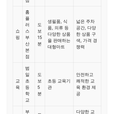
점
홈
플
생필품, 식
넓은 주차
러
도
품, 의류 등
공간, 다양
쇼
스
보
다양한 상품
한 상품 구
핑
부
15
을 판매하는
색, 가격 경
산
분
대형마트
쟁력
본
점
범
일
도
안전하고
교
초
보
초등 교육기
쾌적한 교
육
등
5
관
육 환경 제
학
분
공
교
부
다양한 교