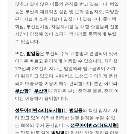
갖추고 있어 많은 이들의 관심을 받고 있습니다. 범일
동은 부산의 대표적인 상업 및 문화 중심지로, 다양한
편의시설과 쇼핑 시설이 밀집되어 있습니다. 롯데백
화점, 부산진시장, 자갈치시장 등 대형 쇼핑몰과 전통
시장이 인접해 있어 쇼핑과 먹거리를 풍족하게 누릴
수 있습니다.
또한,
범일동
은 부산의 주요 교통망과 연결되어 있어
어디든 빠르고 편리하게 이동할 수 있습니다. 지하철
1호선과 2호선이 지나는 범일역과 범내골역이 가까
이 위치하고 있으며, 시내버스 노선도 다양하게 운행
되어 대중교통 이용이 매우 편리합니다. 뿐만 아니라,
부산항
과
부산역
이 가까워 부산 전역은 물론, 전국 어
디든 이동하기 용이합니다.
성무아이반스타(도시형)
는
범일동
의 핵심 입지에 자
리 잡고 있어 이러한 편리한 생활 환경을 누릴 수 있
는 최적의 주거 공간입니다.
성무아이반스타(도시형)
는 단지 바로 앞에
범일역
이 위치해 있어 지하철 이용