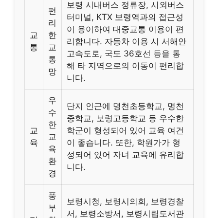
보령 시내버스 정류장, 시외버스
편
터미널, KTX 보령역과의 접근성
리
이 용이하여 대중교통 이용이 편
교
한
리합니다. 자동차 이용 시 서해안
통
교
고속도로, 국도 36호선 등을 통
통
해 타 지역으로의 이동이 편리합
망
니다.
우
단지 인근에 명천초등학교, 명천
수
중학교, 보령고등학교 등 우수한
한
교
학군이 형성되어 있어 교육 여건
교
육
이 좋습니다. 또한, 학원가가 형
육
성되어 있어 자녀 교육에 유리합
환
니다.
경
풍
보령시청, 보령시의회, 보령경찰
부
서, 보령소방서, 보령시립도서관