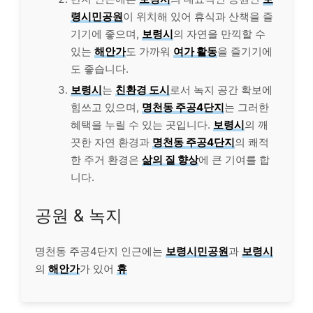
령시민공원
이 위치해 있어 휴식과 산책을 즐
기기에 좋으며,
보령시
의 자연을 만끽할 수
있는
해안가
도 가까워
여가 활동
을 즐기기에
도 좋습니다.
보령시
는
친환경 도시
로서 녹지 공간 확보에
힘쓰고 있으며,
명천동 주공4단지
는 그러한
혜택을 누릴 수 있는 곳입니다.
보령시
의 깨
끗한 자연 환경과
명천동 주공4단지
의 쾌적
한 주거 환경은
삶의 질 향상
에 큰 기여를 합
니다.
공원 & 녹지
명천동 주공4단지 인근에는
보령시민공원
과
보령시
의
해안가
가 있어
휴