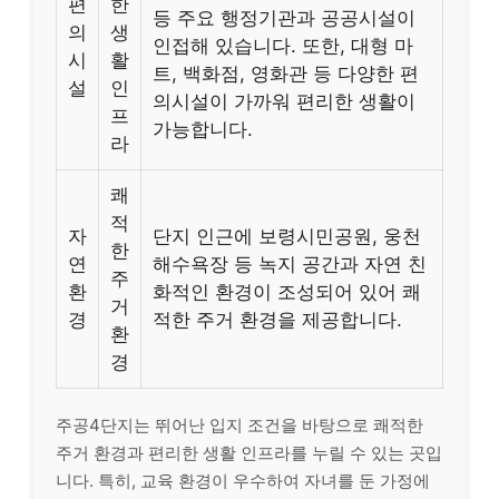
편
한
등 주요 행정기관과 공공시설이
의
생
인접해 있습니다. 또한, 대형 마
시
활
트, 백화점, 영화관 등 다양한 편
설
인
의시설이 가까워 편리한 생활이
프
가능합니다.
라
쾌
적
자
단지 인근에 보령시민공원, 웅천
한
연
해수욕장 등 녹지 공간과 자연 친
주
환
화적인 환경이 조성되어 있어 쾌
거
경
적한 주거 환경을 제공합니다.
환
경
주공4단지는 뛰어난 입지 조건을 바탕으로 쾌적한
주거 환경과 편리한 생활 인프라를 누릴 수 있는 곳입
니다. 특히, 교육 환경이 우수하여 자녀를 둔 가정에