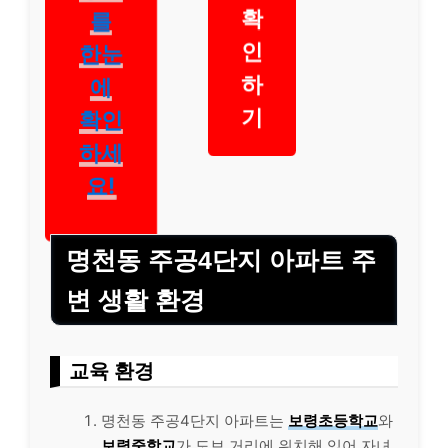
확
를
인
한눈
하
에
기
확인
하세
요!
명천동 주공4단지 아파트 주
변 생활 환경
교육 환경
명천동 주공4단지 아파트는
보령초등학교
와
보령중학교
가 도보 거리에 위치해 있어 자녀