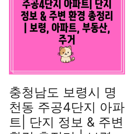
충청남도 보령시 명
천동 주공4단지 아파
트| 단지 정보 & 주변