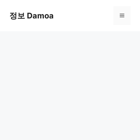
Skip
to
정보 Damoa
Menu
content