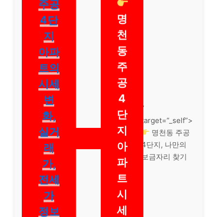
동
주공
명
4단
천
지
동
아파
주
트의
공
시세
4
변
”
단
화,
target=”_self”>
지
실거
명천동 주공
아
4단지, 나만의
래
보금자리 찾기
파
가,
트
전세
시
가
세
정보