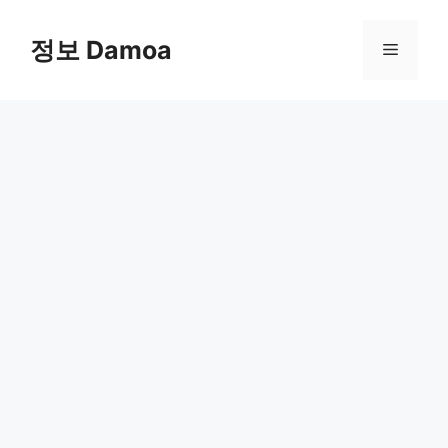
Skip
to
정보 Damoa
Menu
content