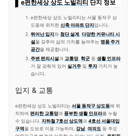
e편한세상 상도 노빌리티
단지 정보
e편한세상 상도 노빌리티는 서울 동작구 상
도동에 위치한
신축 아파트 단지
입니다.
뛰어난 입지
와
첨단 설계
,
다양한 커뮤니티 시
설
을 갖추어 삶의 가치를 높여주는
명품 주거
공간
을 제공합니다.
주변 편의시설
과
교통망
,
학군
등
생활 인프라
가 잘 갖춰져 있어
실거주
및
투자
가치가 높
습니다.
입지 & 교통
e편한세상 상도 노빌리티는
서울 동작구 상도동
에 위
치하여
편리한 교통망
과
풍부한 생활 인프라
를 누릴
수 있습니다.
지하철 7호선 상도역
과
4호선 서울대입
구역
을 도보로 이용 가능하며,
강남
,
여의도
등 주요