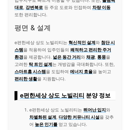
업무지구로 빠르게 이동할 수 있습니다. 또한,
올림픽
대로
,
강변북로
등 주요 도로와 인접하여
차량 이동
또한 편리합니다.
평면 & 설계
e편한세상 상도 노빌리티는
혁신적인 설계
와
첨단 시
스템
을 적용하여 입주민들의
쾌적하고 편리한 주거
환경
을 제공합니다.
넓은 동간 거리
와
채광
,
통풍
을
고려한
탁 트인 설계
는 개방감을 극대화합니다. 또한,
스마트홈 시스템
을 도입하여
에너지 효율
을 높이고
편리한 생활
을 지원합니다.
e편한세상 상도 노빌리티
분양 정보
e편한세상 상도 노빌리티는
뛰어난 입지
와
차별화된 설계
,
다양한 커뮤니티 시설
을 갖추
어
높은 인기를
얻고 있습니다.