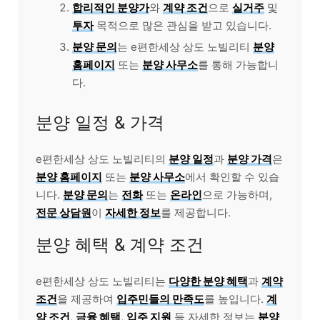
합리적인 분양가
와
계약 조건
으로
실거주
및
투자
목적으로 많은 관심을 받고 있습니다.
분양 문의
는 e편한세상 상도 노빌리티
분양
홈페이지
또는
분양 사무소
를 통해 가능합니
다.
분양 일정 & 가격
e편한세상 상도 노빌리티의
분양 일정
과
분양 가격
은
분양 홈페이지
또는
분양 사무소
에서 확인할 수 있습
니다.
분양 문의
는
전화
또는
온라인
으로 가능하며,
전문 상담원
이
자세한 정보
를 제공합니다.
분양 혜택 & 계약 조건
e편한세상 상도 노빌리티는
다양한 분양 혜택
과
계약
조건
을 제공하여
입주민들의 만족도
를 높입니다.
계
약 조건
,
금융 혜택
,
입주 지원
등 자세한 정보는
분양