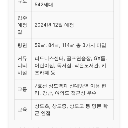
규모
542세대
입주
예정
2024년 12월 예정
일
평면
59㎡, 84㎡, 114㎡ 총 3가지 타입
커뮤
피트니스센터, 골프연습장, GX룸,
니티
어린이집, 독서실, 작은도서관, 키
시설
즈카페 등
7호선 상도역과 신대방역 이용 편
교통
리, 강남, 여의도 접근성 우수
상도초, 상도중, 상도고 등 명문 학
교육
군 인접