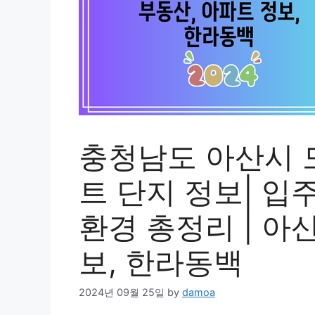
충청남도 아산시 
트 단지 정보| 입
환경 총정리 | 아
보, 한라동백
2024년 09월 25일
by
damoa