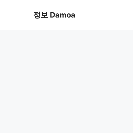
Skip
to
정보 Damoa
content