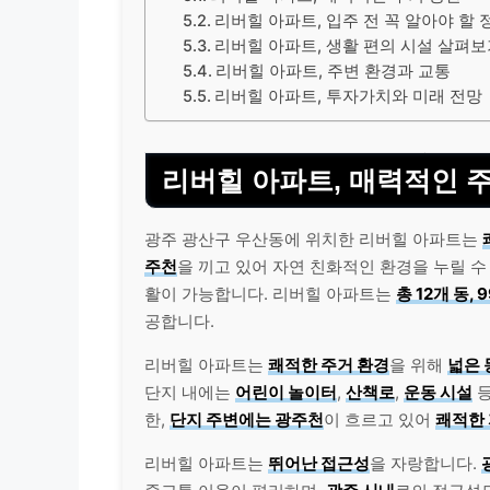
리버힐 아파트, 입주 전 꼭 알아야 할 
리버힐 아파트, 생활 편의 시설 살펴
리버힐 아파트, 주변 환경과 교통
리버힐 아파트, 투자가치와 미래 전망
리버힐 아파트, 매력적인 
광주 광산구 우산동에 위치한 리버힐 아파트는
주천
을 끼고 있어 자연 친화적인 환경을 누릴 수
활이 가능합니다. 리버힐 아파트는
총 12개 동,
공합니다.
리버힐 아파트는
쾌적한 주거 환경
을 위해
넓은 
단지 내에는
어린이 놀이터
,
산책로
,
운동 시설
등
한,
단지 주변에는 광주천
이 흐르고 있어
쾌적한 
리버힐 아파트는
뛰어난 접근성
을 자랑합니다.