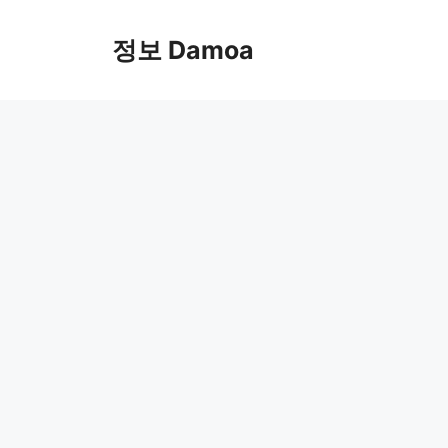
Skip
to
정보 Damoa
content