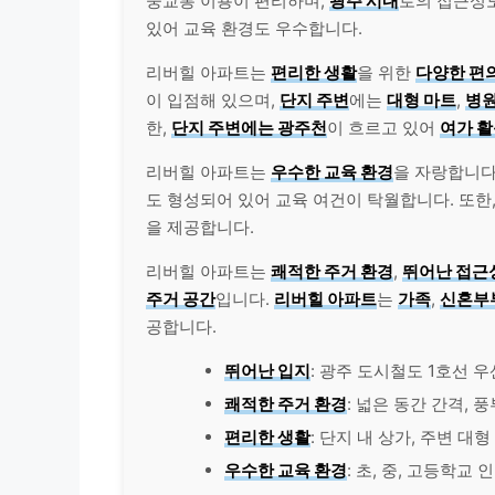
중교통 이용이 편리하며,
광주 시내
로의 접근성도
있어 교육 환경도 우수합니다.
리버힐 아파트는
편리한 생활
을 위한
다양한 편
이 입점해 있으며,
단지 주변
에는
대형 마트
,
병
한,
단지 주변에는 광주천
이 흐르고 있어
여가 
리버힐 아파트는
우수한 교육 환경
을 자랑합니다
도 형성되어 있어 교육 여건이 탁월합니다. 또한
을 제공합니다.
리버힐 아파트는
쾌적한 주거 환경
,
뛰어난 접근
주거 공간
입니다.
리버힐 아파트
는
가족
,
신혼부
공합니다.
뛰어난 입지
: 광주 도시철도 1호선 
쾌적한 주거 환경
: 넓은 동간 간격, 
편리한 생활
: 단지 내 상가, 주변 대형
우수한 교육 환경
: 초, 중, 고등학교