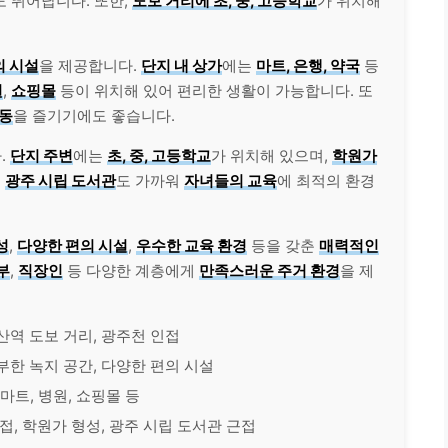
 뛰어납니다. 또한,
도보 거리에 초, 중, 고등학교
가 위치해
의 시설
을 제공합니다.
단지 내 상가
에는
마트, 은행, 약국
등
원
,
쇼핑몰
등이 위치해 있어 편리한 생활이 가능합니다. 또
활동
을 즐기기에도 좋습니다.
.
단지 주변
에는
초, 중, 고등학교
가 위치해 있으며,
학원가
,
광주 시립 도서관
도 가까워
자녀들의 교육
에 최적의 환경
성
,
다양한 편의 시설
,
우수한 교육 환경
등을 갖춘
매력적인
부
,
직장인
등 다양한 계층에게
만족스러운 주거 환경
을 제
우산역 도보 거리, 광주천 인접
풍부한 녹지 공간, 다양한 편의 시설
 마트, 병원, 쇼핑몰 등
 인접, 학원가 형성, 광주 시립 도서관 근접