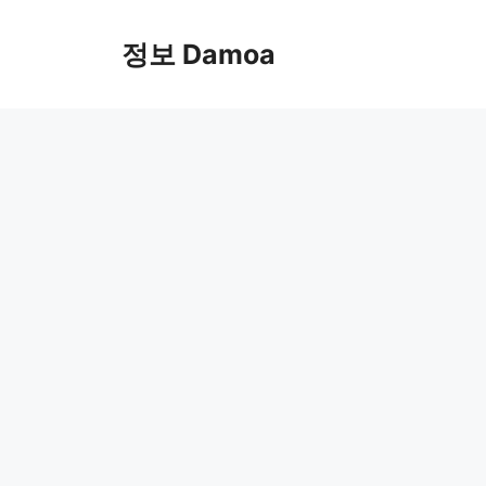
Skip
to
정보 Damoa
content