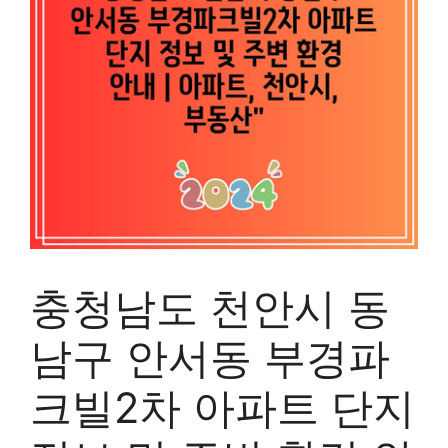
충청남도 천안시 동
남구 안서동 부경파
크빌2차 아파트 단지