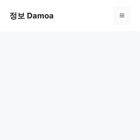
Skip
to
정보 Damoa
Menu
content