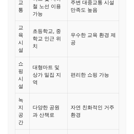
교
주변 대중교통 시설
철 노선 이용
통
만족도 높음
가능
교
초등학교, 중
육
우수한 교육 환경 제
학교 인근 위
시
공
치
설
쇼
대형마트 및
핑
상가 밀집 지
편리한 쇼핑 가능
시
역
설
녹
지
다양한 공원
자연 친화적인 거주
공
과 산책로
환경
간