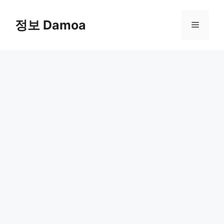
Skip
to
정보 Damoa
Menu
content