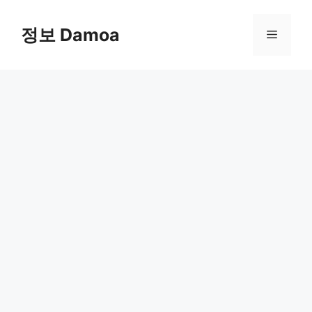
Skip
to
정보 Damoa
Menu
content