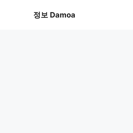
Skip
to
정보 Damoa
content