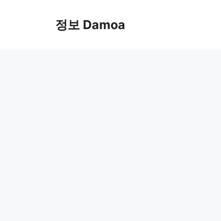
Skip
to
정보 Damoa
content