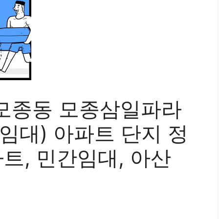
모종동 모종삼일파라
임대) 아파트 단지 정
파트, 민간임대, 아산