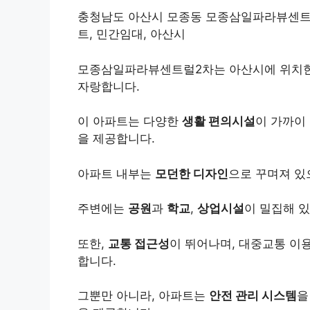
충청남도 아산시 모종동 모종삼일파라뷰센트럴
트, 민간임대, 아산시
모종삼일파라뷰센트럴2차는 아산시에 위치
자랑합니다.
이 아파트는 다양한
생활 편의시설
이 가까이
을 제공합니다.
아파트 내부는
모던한 디자인
으로 꾸며져 있
주변에는
공원
과
학교
,
상업시설
이 밀집해 
또한,
교통 접근성
이 뛰어나며, 대중교통 이
합니다.
그뿐만 아니라, 아파트는
안전 관리 시스템
을