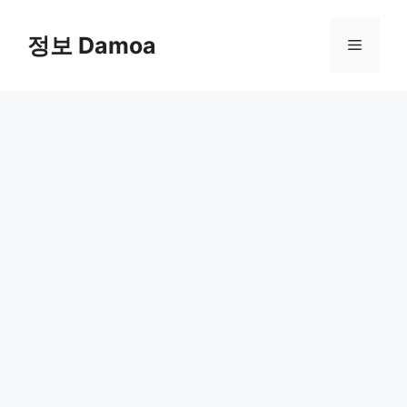
Skip
to
정보 Damoa
Menu
content