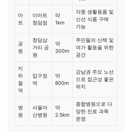
각종 생활용품 및
마
이마트
약
신선 식품 구매
트
청담점
1km
가능
청담삼
주민들의 산책 및
공
약
거리 공
여가 활동을 위한
원
300m
원
공간
지
강남권 주요 노선
하
압구정
약
으로 접근성 좋은
철
역
800m
위치
역
종합병원으로 다
병
서울아
약
양한 진료 과목
원
산병원
2.5km
운영