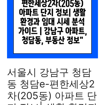
서울시 강남구 청담
동 청담e-편한세상2
차(205동) 아파트 단