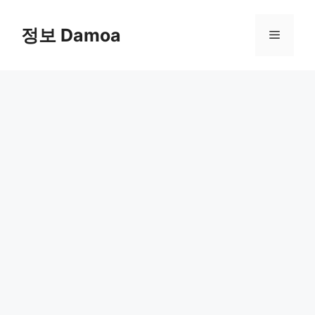
Skip
to
정보 Damoa
Menu
content