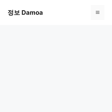
Skip
to
정보 Damoa
Menu
content