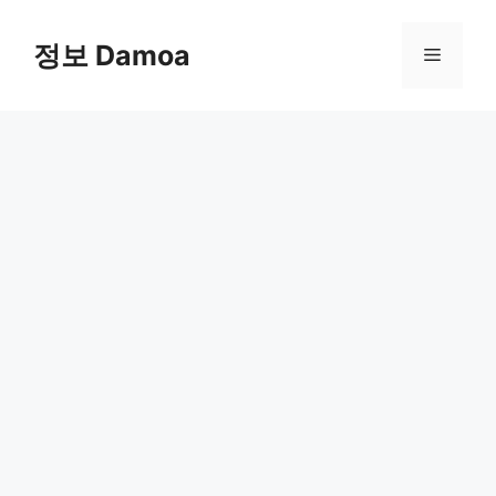
Skip
to
정보 Damoa
Menu
content