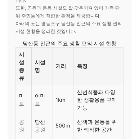
니다.
또한, 공원과 운동 시설도 잘 갖추어져 있어 가족 단
위 주민들에게 적합한 환경을 제공합니다.
아래의 표는 영등포구 당산동 인근의 주요 생활 편의
시설 현황을 정리한 것입니다.
당산동 인근의 주요 생활 편의 시설 현황
시
설
시설
거리
특징
종
명
류
신선식품과 다양
마
이마
1km
한 생활용품 구매
트
트
가능
공
당산
산책과 운동을 위
500m
원
공원
한 쾌적한 공간