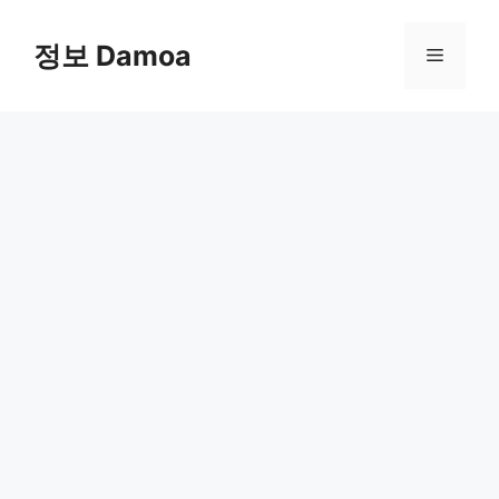
Skip
to
정보 Damoa
Menu
content