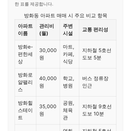
한 표를 제공합니다.
방화동 아파트 매매 시 주요 비교 항목
아파트
관리비
주변
교통 편리성
이름
(월)
시설
방화e-
마트,
30,000
지하철 5호선
편한세
카페,
원
도보 5분
상
식당
방화로
40,000
학교,
버스 정류장
얄팰리
원
병원
인근
스
방화힐
공원,
35,000
지하철 9호선
스테이
체육
원
도보 10분
트
관