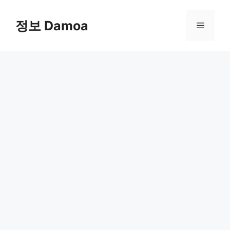
Skip
to
정보 Damoa
Menu
content