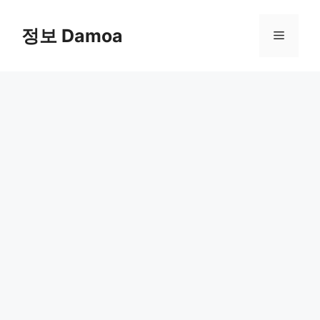
Skip
to
정보 Damoa
Menu
content