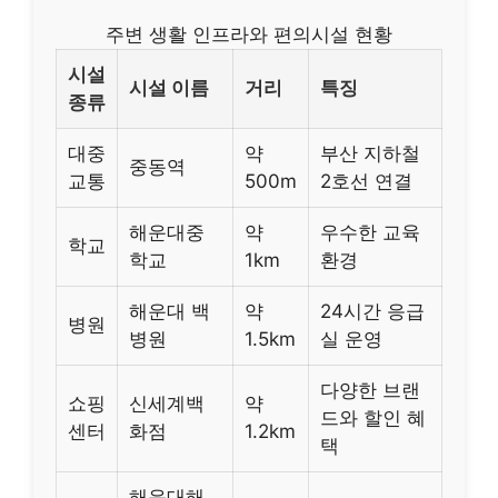
주변 생활 인프라와 편의시설 현황
시설
시설 이름
거리
특징
종류
대중
약
부산 지하철
중동역
교통
500m
2호선 연결
해운대중
약
우수한 교육
학교
학교
1km
환경
해운대 백
약
24시간 응급
병원
병원
1.5km
실 운영
다양한 브랜
쇼핑
신세계백
약
드와 할인 혜
센터
화점
1.2km
택
해운대해