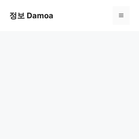
Skip
to
정보 Damoa
Menu
content