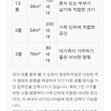
150
1.5
혼자 또는 부부가
36m²
세
룸
살기에 적합한 크기
대
200
가족 단위에 적합한
2룸
54m²
세
공간
대
80
대가족이 거주하기
3룸
76m²
세
좋은 넉넉한 평형
대
위의 표를 통해 볼 수 있듯이 동양하우징은 다양한 주
거 형태와 평형을 제공하여 각기 다른 생활 방식을 가
진 입주민을 만족시키고 있습니다. 특히, 1인 가구를
위한 소형 평형부터 가족 단위에 적합한 넉넉한 공간
까지, 각 세대의 라이프스타일에 맞춘 선택이 가능합
니다.