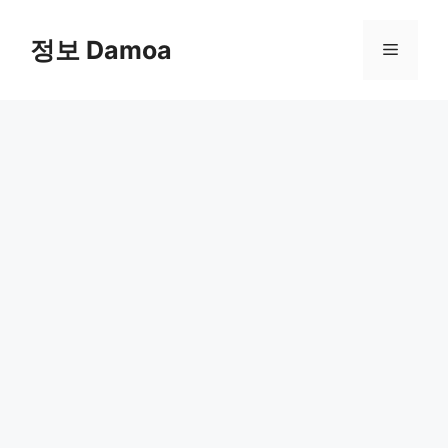
Skip
to
정보 Damoa
Menu
content