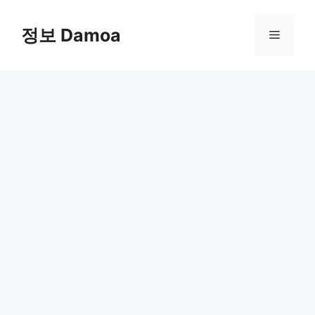
Skip
to
정보 Damoa
Menu
content