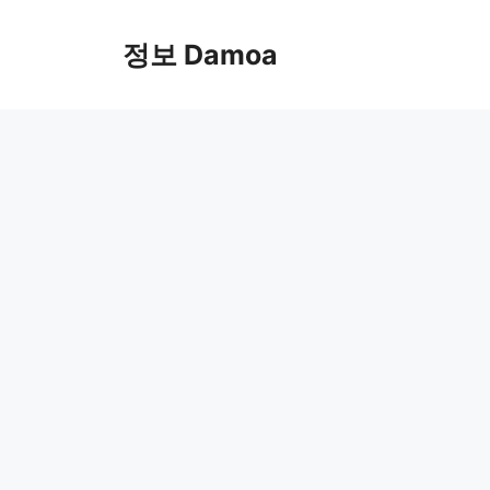
Skip
to
정보 Damoa
content