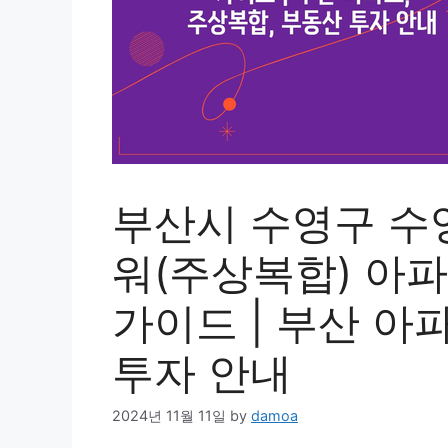
부산시 수영구 수
워(주상복합) 아파
가이드 | 부산 아
투자 안내
2024년 11월 11일
by
damoa