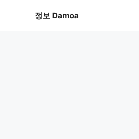
Skip
to
정보 Damoa
content