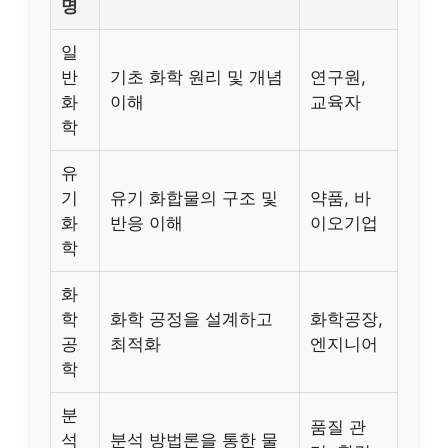
명
일
반
기초 화학 원리 및 개념
연구원,
화
이해
교육자
학
유
기
유기 화합물의 구조 및
약품, 바
화
반응 이해
이오기업
학
화
학
화학 공정을 설계하고
화학공장,
공
최적화
엔지니어
학
분
품질 관
석
분석 방법론을 통한 물