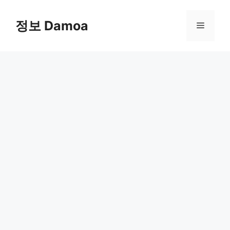
Skip
to
정보 Damoa
Menu
content