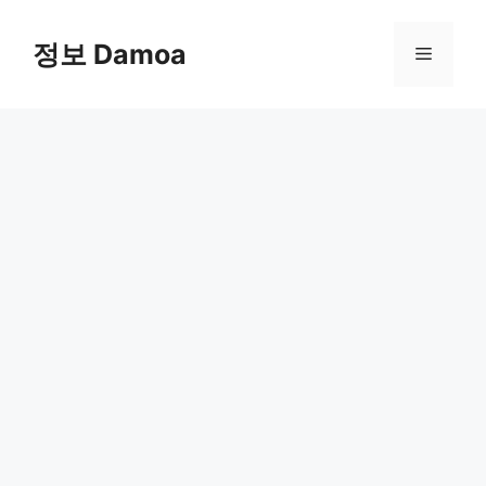
Skip
to
정보 Damoa
Menu
content