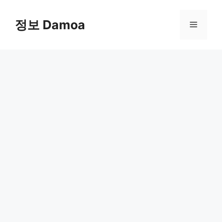
Skip
to
정보 Damoa
Menu
content