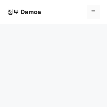
Skip
to
정보 Damoa
Menu
content