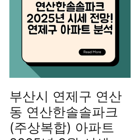
부산시 연제구 연산
동 연산한솔솔파크
(주상복합) 아파트