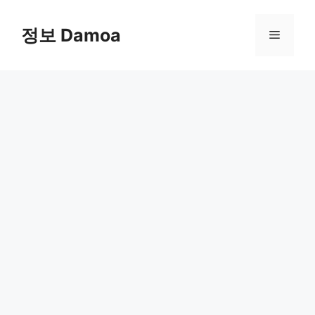
Skip
to
정보 Damoa
Menu
content