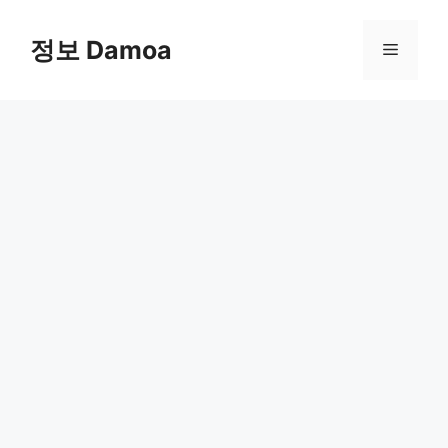
Skip
to
정보 Damoa
Menu
content