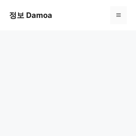
Skip
to
정보 Damoa
Menu
content