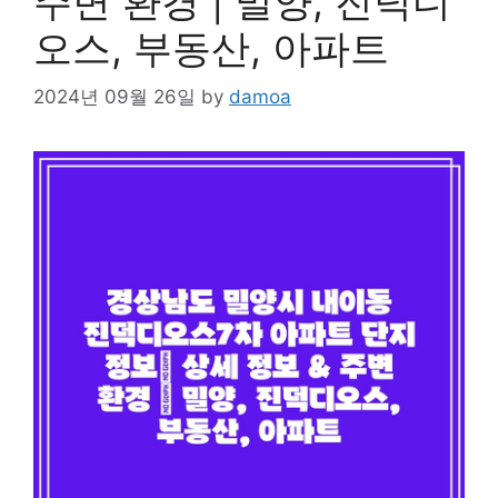
주변 환경 | 밀양, 진덕디
오스, 부동산, 아파트
2024년 09월 26일
by
damoa