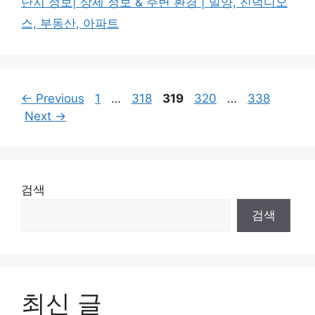
단지 정보| 상세 정보 & 주변 환경 | 밀양, 진덕디오
스, 부동산, 아파트
Page
Page
Page
Page
Page
←
Previous
1
…
318
319
320
…
338
Next
→
검색
검색
최신 글