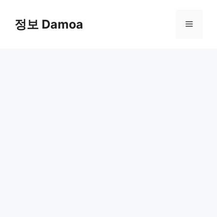
Skip
to
정보 Damoa
Menu
content