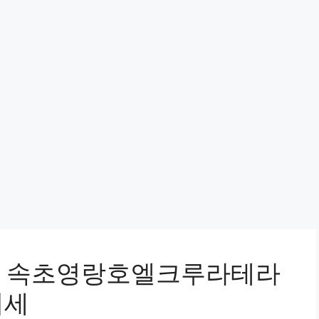
동 속초영랑호엘크루라테라
시세