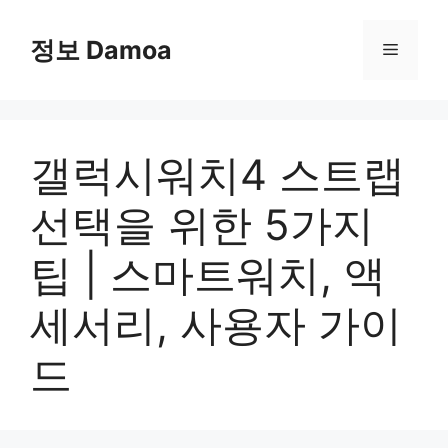
Skip
to
정보 Damoa
Menu
content
갤럭시워치4 스트랩
선택을 위한 5가지
팁 | 스마트워치, 액
세서리, 사용자 가이
드