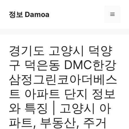
Skip
to
정보 Damoa
Menu
content
경기도 고양시 덕양
구 덕은동 DMC한강
삼정그린코아더베스
트 아파트 단지 정보
와 특징 | 고양시 아
파트, 부동산, 주거