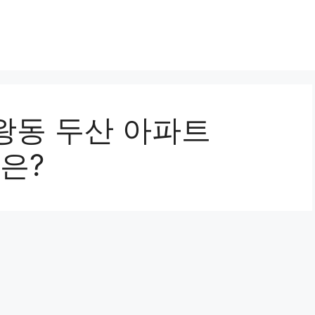
왕동 두산 아파트
망은?