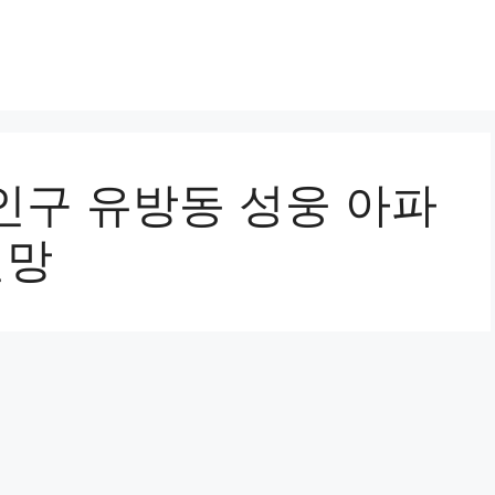
인구 유방동 성웅 아파
전망