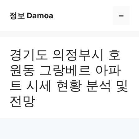
Skip
to
정보 Damoa
Menu
content
경기도 의정부시 호
원동 그랑베르 아파
트 시세 현황 분석 및
전망