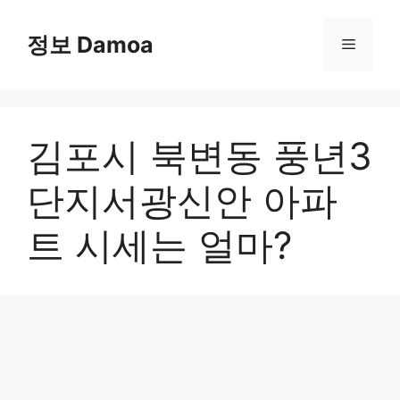
Skip
to
정보 Damoa
Menu
content
김포시 북변동 풍년3
단지서광신안 아파
트 시세는 얼마?