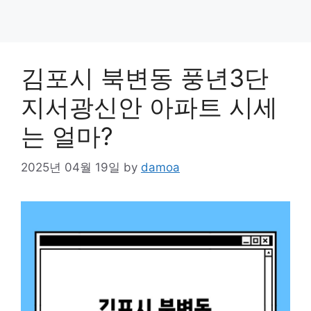
김포시 북변동 풍년3단
지서광신안 아파트 시세
는 얼마?
2025년 04월 19일
by
damoa