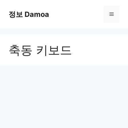
Skip
to
정보 Damoa
Menu
content
축동 키보드