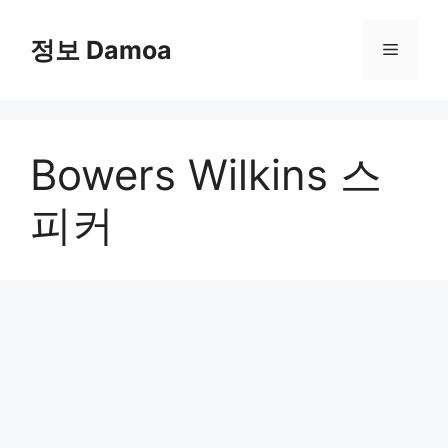
Skip
to
정보 Damoa
Menu
content
Bowers Wilkins 스
피커